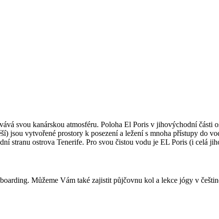
ovává svou kanárskou atmosféru. Poloha El Poris v jihovýchodní části 
í) jsou vytvořené prostory k posezení a ležení s mnoha přístupy do vod
í stranu ostrova Tenerife. Pro svou čistou vodu je EL Poris (i celá ji
eboarding. Můžeme Vám také zajistit půjčovnu kol a lekce jógy v češtin