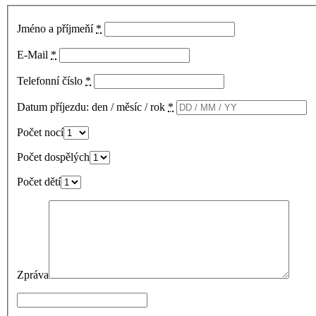
Jméno a příjmeňí
*
E-Mail
*
Telefonní číslo
*
Datum příjezdu: den / měsíc / rok
*
Počet nocí
Počet dospělých
Počet dětí
Zpráva