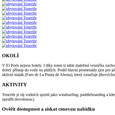
OKOLÍ
V El Poris nejsou hotely. I díky tomu si tahle malebná vesnička zach
dobrý přístup do vody na plážích. Podél hlavní promenády (jen pro pěš
aktivní maják (Faro de La Punta de Abona), který označuje jihovýchodn
AKTIVITY
Tenerife je ráj vodních sportů jako windsurfing, paddleboarding a kit
zpestřit dovolenou;)
Ověřit dostupnost a získat cenovou nabídku