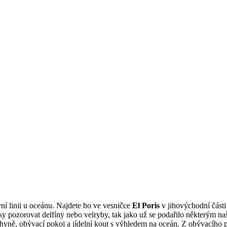
í linii u oceánu. Najdete ho ve vesničce
El Poris
v jihovýchodní části
asy pozorovat delfíny nebo velryby, tak jako už se podařilo některým n
yně, obývací pokoj a jídelní kout s výhledem na oceán. Z obývacího po