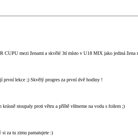
UPU mezi ženami a skvělé 3tí místo v U18 MIX jako jediná žena mezi
rvní lekce ;) Skvělý progres za první dvě hodiny !
rásně stoupaly proti větru a příště vlítneme na vodu s foilem ;)
 si za tu zimu pamatujete :)