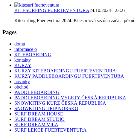
KITESURFING FUERTEVENTURA
24.10.2024 - 23:27
Kitesurfing Fuertevetura 2024. Kitesurfová sezóna začala pěkně 
Pages
domu
informace o
KITEBOARDING
kontakty
KURZY
KURZY KITEBOARDINGU FUERTEVENTURA
KURZY PADDLEBOARDINGU FUERTEVENTURA
novinky
obchod
PADDLEBOARDING
PADDLEBOARDING VÝLETY ČESKÁ REPUBLIKA
SNOWKITING KURZ ČESKÁ REPUBLIKA
SNOWKITING TRIP NORSKO
SURF DREAM HOUSE
SURF DREAM STUDIO
SURF DREAM VILA
SURF LEKCE FUERTEVENTURA