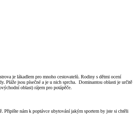
ostrova je lákadlem pro mnoho cestovatelů. Rodiny s dětmi ocení
y. Pláže jsou písečné a je u nich sprcha. Dominantou oblasti je určitě
hovýchodní oblast) rájem pro potápěče.
ě. Připište nám k poptávce ubytování jakým sportem by jste si chtěli