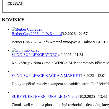
NOVINKY
Berber Cup 2026 – Inés Kramná
3.2.2026 - 21:57
Berber Cup 2026 – Inés Kramná vybojovala 1.místo v BERBER C
WING SUP LEKCE VIDEO
4.9.2025 - 21:34
Koukněte jak Nina zkrotila WING a SUP dohromady během její p
WING SUP LEKCE KAČKA A MARKÉT
7.8.2025 - 12:01
Holky to pěkně rozjely s wingem na paddleboardu. Po 2 lekcích k
SURF FUERTEVENTURA LEDEN 2025
19.2.2025 - 13:43
Zimní swell chodí na plno a tuto byl rozhodně jeden z dní, který