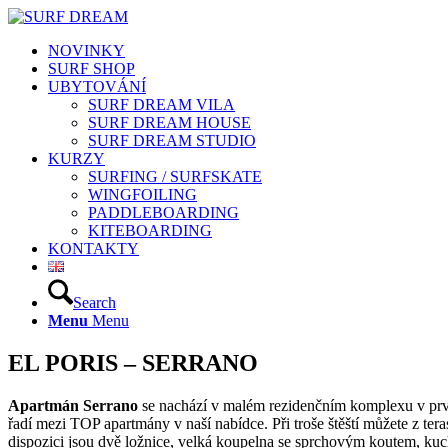
NOVINKY
SURF SHOP
UBYTOVÁNÍ
SURF DREAM VILA
SURF DREAM HOUSE
SURF DREAM STUDIO
KURZY
SURFING / SURFSKATE
WINGFOILING
PADDLEBOARDING
KITEBOARDING
KONTAKTY
Search
Menu
Menu
EL PORIS – SERRANO
Apartmán Serrano
se nachází v malém rezidenčním komplexu v prvn
řadí mezi TOP apartmány v naší nabídce. Při troše štěští můžete z ter
dispozici jsou dvě ložnice, velká koupelna se sprchovým koutem, kuch