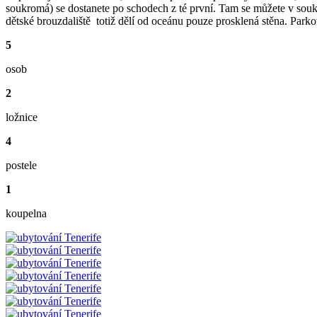
soukromá) se dostanete po schodech z té první. Tam se můžete v soukr
dětské brouzdaliště totiž dělí od oceánu pouze prosklená stěna. Park
5
osob
2
ložnice
4
postele
1
koupelna