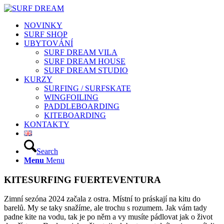
NOVINKY
SURF SHOP
UBYTOVÁNÍ
SURF DREAM VILA
SURF DREAM HOUSE
SURF DREAM STUDIO
KURZY
SURFING / SURFSKATE
WINGFOILING
PADDLEBOARDING
KITEBOARDING
KONTAKTY
Search
Menu
Menu
KITESURFING FUERTEVENTURA
Zimní sezóna 2024 začala z ostra. Místní to práskají na kitu do
barelů. My se taky snažíme, ale trochu s rozumem. Jak vám tady
padne kite na vodu, tak je po něm a vy musíte pádlovat jak o život