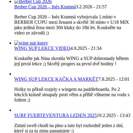
Berber Cup 2026 – Inés Kramná
3.2.2026 - 21:57
Berber Cup 2026 – Inés Kramná vybojovala 1.místo v
BERBER CUPU mezi ženami a skvělé 3tí místo v U18 MIX
jako jediná žena mezi 30ti kluky do 18ti let. Koukněte na
video ze závodů ;)
WING SUP LEKCE VIDEO
4.9.2025 - 21:34
Koukněte jak Nina zkrotila WING a SUP dohromady během
její první lekce ;) Skvělý progres za první dvě hodiny !
WING SUP LEKCE KAČKA A MARKÉT
7.8.2025 - 12:01
Holky to pěkně rozjely s wingem na paddleboardu. Po 2
lekcích krásně stoupaly proti větru a příště vlítneme na vodu s
foilem ;)
SURF FUERTEVENTURA LEDEN 2025
19.2.2025 - 13:43
Zimní swell chodí na plno a tuto byl rozhodně jeden z dní,
který si za tu zimu pamatujete :)