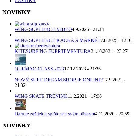
ZÁŽITKY
NOVINKY
WING SUP LEKCE VIDEO
4.9.2025 - 21:34
WING SUP LEKCE KAČKA A MARKÉT
7.8.2025 - 12:01
KITESURFING FUERTEVENTURA
24.10.2024 - 23:27
QUEMAO CLASS 2023
17.12.2023 - 21:36
NOVÝ SURF DREAM SHOP JE ONLINE!
17.9.2021 -
21:32
WING SKATE TRÉNINK
11.2.2021 - 17:06
Darujte zážitek a splňte sen svým blízkým
4.12.2020 - 20:59
NOVINKY