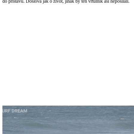
do přístavu. Doslova jak o život, jinak by ten vrtulník asi neposílali.