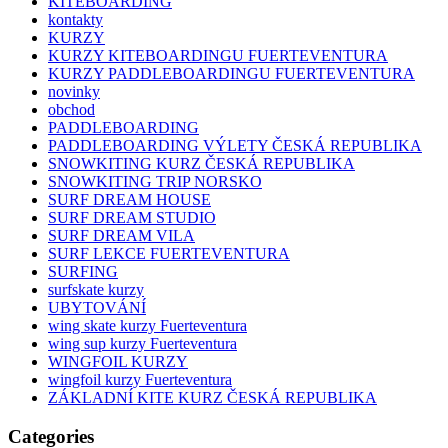
KITEBOARDING
kontakty
KURZY
KURZY KITEBOARDINGU FUERTEVENTURA
KURZY PADDLEBOARDINGU FUERTEVENTURA
novinky
obchod
PADDLEBOARDING
PADDLEBOARDING VÝLETY ČESKÁ REPUBLIKA
SNOWKITING KURZ ČESKÁ REPUBLIKA
SNOWKITING TRIP NORSKO
SURF DREAM HOUSE
SURF DREAM STUDIO
SURF DREAM VILA
SURF LEKCE FUERTEVENTURA
SURFING
surfskate kurzy
UBYTOVÁNÍ
wing skate kurzy Fuerteventura
wing sup kurzy Fuerteventura
WINGFOIL KURZY
wingfoil kurzy Fuerteventura
ZÁKLADNÍ KITE KURZ ČESKÁ REPUBLIKA
Categories