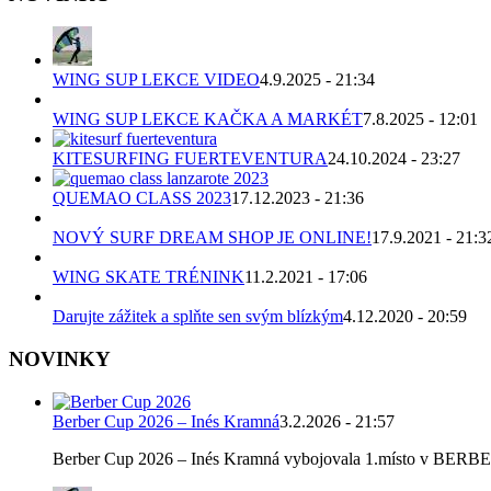
WING SUP LEKCE VIDEO
4.9.2025 - 21:34
WING SUP LEKCE KAČKA A MARKÉT
7.8.2025 - 12:01
KITESURFING FUERTEVENTURA
24.10.2024 - 23:27
QUEMAO CLASS 2023
17.12.2023 - 21:36
NOVÝ SURF DREAM SHOP JE ONLINE!
17.9.2021 - 21:3
WING SKATE TRÉNINK
11.2.2021 - 17:06
Darujte zážitek a splňte sen svým blízkým
4.12.2020 - 20:59
NOVINKY
Berber Cup 2026 – Inés Kramná
3.2.2026 - 21:57
Berber Cup 2026 – Inés Kramná vybojovala 1.místo v BERBER C