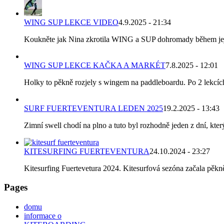
WING SUP LEKCE VIDEO
4.9.2025 - 21:34
Koukněte jak Nina zkrotila WING a SUP dohromady během její p
WING SUP LEKCE KAČKA A MARKÉT
7.8.2025 - 12:01
Holky to pěkně rozjely s wingem na paddleboardu. Po 2 lekcích k
SURF FUERTEVENTURA LEDEN 2025
19.2.2025 - 13:43
Zimní swell chodí na plno a tuto byl rozhodně jeden z dní, který
KITESURFING FUERTEVENTURA
24.10.2024 - 23:27
Kitesurfing Fuertevetura 2024. Kitesurfová sezóna začala pěkně 
Pages
domu
informace o