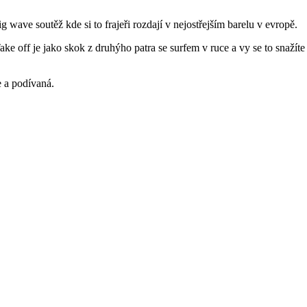
e soutěž kde si to frajeři rozdají v nejostřejším barelu v evropě.
e off je jako skok z druhýho patra se surfem v ruce a vy se to snažíte 
e a podívaná.