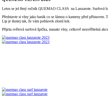
Letos se jel 8mý ročník QUEMAO CLASS na Lanzarote. Surfová big wav
Představte si vlny jako barák co se lámou o kameny před přístavem. Tak
Lip je tlustej tak, že vám pohlavek zlomí krk.
Přijela světová surfová špička, masakr vlny, celkově neuvěřitelná akc