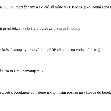
UPU mezi ženami a skvělé 3tí místo v U18 MIX jako jediná žena mezi
rvní lekce ;) Skvělý progres za první dvě hodiny !
rásně stoupaly proti větru a příště vlítneme na vodu s foilem ;)
 si za tu zimu pamatujete :)
z ostra. Koukněte do galerie jak to místní posílají na vlnovce do berel