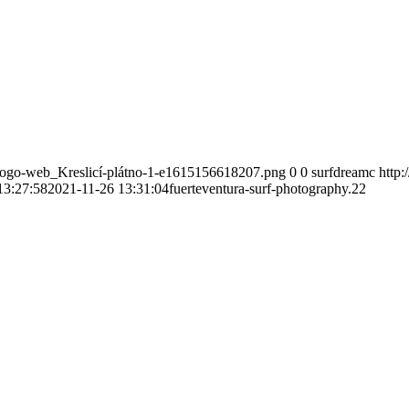
-logo-web_Kreslicí-plátno-1-e1615156618207.png
0
0
surfdreamc
http
13:27:58
2021-11-26 13:31:04
fuerteventura-surf-photography.22