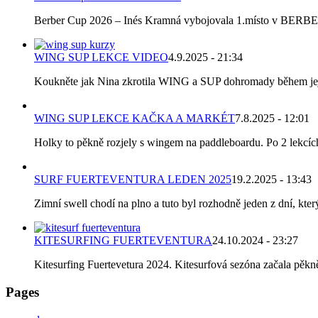
Berber Cup 2026 – Inés Kramná vybojovala 1.místo v BERBER C
WING SUP LEKCE VIDEO
4.9.2025 - 21:34
Koukněte jak Nina zkrotila WING a SUP dohromady během její p
WING SUP LEKCE KAČKA A MARKÉT
7.8.2025 - 12:01
Holky to pěkně rozjely s wingem na paddleboardu. Po 2 lekcích k
SURF FUERTEVENTURA LEDEN 2025
19.2.2025 - 13:43
Zimní swell chodí na plno a tuto byl rozhodně jeden z dní, který
KITESURFING FUERTEVENTURA
24.10.2024 - 23:27
Kitesurfing Fuertevetura 2024. Kitesurfová sezóna začala pěkně 
Pages