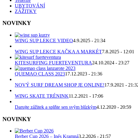
Tenerife
UBYTOVÁNÍ
ZÁŽITKY
NOVINKY
WING SUP LEKCE VIDEO
4.9.2025 - 21:34
WING SUP LEKCE KAČKA A MARKÉT
7.8.2025 - 12:01
KITESURFING FUERTEVENTURA
24.10.2024 - 23:27
QUEMAO CLASS 2023
17.12.2023 - 21:36
NOVÝ SURF DREAM SHOP JE ONLINE!
17.9.2021 - 21:3
WING SKATE TRÉNINK
11.2.2021 - 17:06
Darujte zážitek a splňte sen svým blízkým
4.12.2020 - 20:59
NOVINKY
Berber Cup 2026 – Inés Kramná
3.2.2026 - 21:57