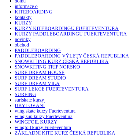
domu
informace o
KITEBOARDING
kontakty
KURZY
KURZY KITEBOARDINGU FUERTEVENTURA
KURZY PADDLEBOARDINGU FUERTEVENTURA
novinky
obchod
PADDLEBOARDING
PADDLEBOARDING VÝLETY ČESKÁ REPUBLIKA
SNOWKITING KURZ ČESKÁ REPUBLIKA
SNOWKITING TRIP NORSKO
SURF DREAM HOUSE
SURF DREAM STUDIO
SURF DREAM VILA
SURF LEKCE FUERTEVENTURA
SURFING
surfskate kurzy
UBYTOVÁNÍ
wing skate kurzy Fuerteventura
wing sup kurzy Fuerteventura
WINGFOIL KURZY
wingfoil kurzy Fuerteventura
ZÁKLADNÍ KITE KURZ ČESKÁ REPUBLIKA