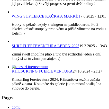
její první lekce ;) Skvělý progres za první dvě hodiny !
WING SUP LEKCE KAČKA A MARKÉT
7.8.2025 - 12:01
Holky to pěkně rozjely s wingem na paddleboardu. Po 2
lekcích krásně stoupaly proti větru a příště vlítneme na vodu s
foilem ;)
SURF FUERTEVENTURA LEDEN 2025
19.2.2025 - 13:43
Zimní swell chodí na plno a tuto byl rozhodně jeden z dní,
který si za tu zimu pamatujete :)
KITESURFING FUERTEVENTURA
24.10.2024 - 23:27
Kitesurfing Fuertevetura 2024. Kitesurfová sezóna začala
pěkně z ostra. Koukněte do galerie jak to místní posílají na
vlnovce do berelu.
Pages
domu