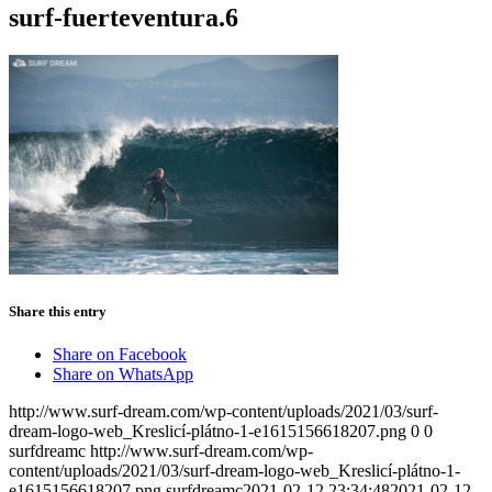
surf-fuerteventura.6
Share this entry
Share on Facebook
Share on WhatsApp
http://www.surf-dream.com/wp-content/uploads/2021/03/surf-
dream-logo-web_Kreslicí-plátno-1-e1615156618207.png
0
0
surfdreamc
http://www.surf-dream.com/wp-
content/uploads/2021/03/surf-dream-logo-web_Kreslicí-plátno-1-
e1615156618207.png
surfdreamc
2021-02-12 23:34:48
2021-02-12