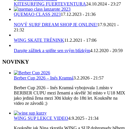
KITESURFING FUERTEVENTURA
24.10.2024 - 23:27
QUEMAO CLASS 2023
17.12.2023 - 21:36
NOVÝ SURF DREAM SHOP JE ONLINE!
17.9.2021 -
21:32
WING SKATE TRÉNINK
11.2.2021 - 17:06
Darujte zážitek a splňte sen svým blízkým
4.12.2020 - 20:59
NOVINKY
Berber Cup 2026 – Inés Kramná
3.2.2026 - 21:57
Berber Cup 2026 – Inés Kramná vybojovala 1.místo v
BERBER CUPU mezi ženami a skvělé 3tí místo v U18 MIX
jako jediná žena mezi 30ti kluky do 18ti let. Koukněte na
video ze závodů ;)
WING SUP LEKCE VIDEO
4.9.2025 - 21:34
Koukněte jak Nina zkrotila WING a SUP dohromady během