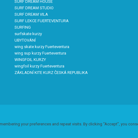
SURF DREAM HOUSE
SURF DREAM STUDIO
SURF DREAM VILA
SURF LEKCE FUERTEVENTURA
SURFING
surfskate kurzy
UBYTOVÁNÍ
wing skate kurzy Fuerteventura
wing sup kurzy Fuerteventura
WINGFOIL KURZY
wingfoil kurzy Fuerteventura
ZÁKLADNÍ KITE KURZ ČESKÁ REPUBLIKA
membering your preferences and repeat visits. By clicking “Accept”, you conse