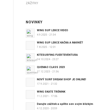
ZÁŽITKY
NOVINKY
WING SUP LEKCE VIDEO
4.9.2025 - 21:34
WING SUP LEKCE KAČKA A MARKÉT
7.8.2025 - 12:01
KITESURFING FUERTEVENTURA
24.10.2024 - 23:27
QUEMAO CLASS 2023
17.12.2023 - 21:36
NOVÝ SURF DREAM SHOP JE ONLINE!
17.9.2021 - 21:32
WING SKATE TRÉNINK
11.2.2021 - 17:06
Darujte zážitek a splňte sen svým blízkým
4.12.2020 - 20:59