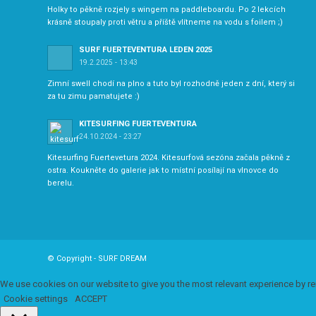
Holky to pěkně rozjely s wingem na paddleboardu. Po 2 lekcích
krásně stoupaly proti větru a příště vlítneme na vodu s foilem ;)
SURF FUERTEVENTURA LEDEN 2025
19.2.2025 - 13:43
Zimní swell chodí na plno a tuto byl rozhodně jeden z dní, který si
za tu zimu pamatujete :)
KITESURFING FUERTEVENTURA
24.10.2024 - 23:27
Kitesurfing Fuertevetura 2024. Kitesurfová sezóna začala pěkně z
ostra. Koukněte do galerie jak to místní posílají na vlnovce do
berelu.
© Copyright - SURF DREAM
We use cookies on our website to give you the most relevant experience by re
Cookie settings
ACCEPT