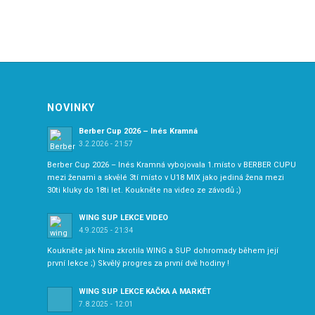
NOVINKY
Berber Cup 2026 – Inés Kramná
3.2.2026 - 21:57
Berber Cup 2026 – Inés Kramná vybojovala 1.místo v BERBER CUPU
mezi ženami a skvělé 3tí místo v U18 MIX jako jediná žena mezi
30ti kluky do 18ti let. Koukněte na video ze závodů ;)
WING SUP LEKCE VIDEO
4.9.2025 - 21:34
Koukněte jak Nina zkrotila WING a SUP dohromady během její
první lekce ;) Skvělý progres za první dvě hodiny !
WING SUP LEKCE KAČKA A MARKÉT
7.8.2025 - 12:01