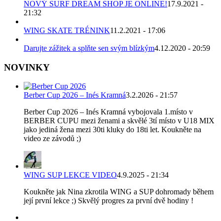
NOVÝ SURF DREAM SHOP JE ONLINE!
17.9.2021 -
21:32
WING SKATE TRÉNINK
11.2.2021 - 17:06
Darujte zážitek a splňte sen svým blízkým
4.12.2020 - 20:59
NOVINKY
Berber Cup 2026 – Inés Kramná
3.2.2026 - 21:57
Berber Cup 2026 – Inés Kramná vybojovala 1.místo v
BERBER CUPU mezi ženami a skvělé 3tí místo v U18 MIX
jako jediná žena mezi 30ti kluky do 18ti let. Koukněte na
video ze závodů ;)
WING SUP LEKCE VIDEO
4.9.2025 - 21:34
Koukněte jak Nina zkrotila WING a SUP dohromady během
její první lekce ;) Skvělý progres za první dvě hodiny !