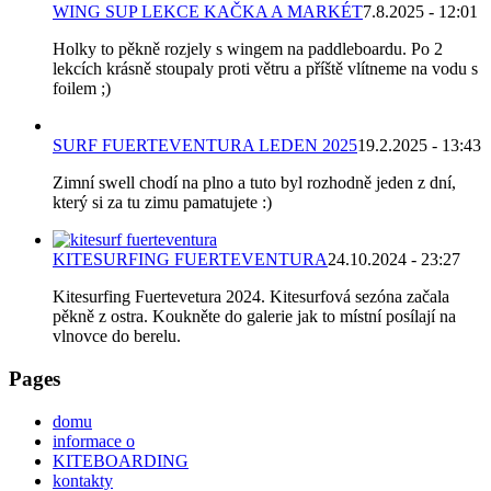
WING SUP LEKCE KAČKA A MARKÉT
7.8.2025 - 12:01
Holky to pěkně rozjely s wingem na paddleboardu. Po 2
lekcích krásně stoupaly proti větru a příště vlítneme na vodu s
foilem ;)
SURF FUERTEVENTURA LEDEN 2025
19.2.2025 - 13:43
Zimní swell chodí na plno a tuto byl rozhodně jeden z dní,
který si za tu zimu pamatujete :)
KITESURFING FUERTEVENTURA
24.10.2024 - 23:27
Kitesurfing Fuertevetura 2024. Kitesurfová sezóna začala
pěkně z ostra. Koukněte do galerie jak to místní posílají na
vlnovce do berelu.
Pages
domu
informace o
KITEBOARDING
kontakty