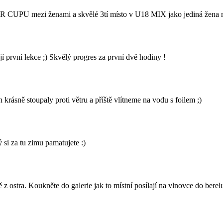
UPU mezi ženami a skvělé 3tí místo v U18 MIX jako jediná žena mezi
rvní lekce ;) Skvělý progres za první dvě hodiny !
rásně stoupaly proti větru a příště vlítneme na vodu s foilem ;)
 si za tu zimu pamatujete :)
z ostra. Koukněte do galerie jak to místní posílají na vlnovce do berel