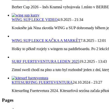
Berber Cup 2026 – Inés Kramná vybojovala 1.místo v BERBER C
WING SUP LEKCE VIDEO
4.9.2025 - 21:34
Koukněte jak Nina zkrotila WING a SUP dohromady během její p
WING SUP LEKCE KAČKA A MARKÉT
7.8.2025 - 12:01
Holky to pěkně rozjely s wingem na paddleboardu. Po 2 lekcích k
SURF FUERTEVENTURA LEDEN 2025
19.2.2025 - 13:43
Zimní swell chodí na plno a tuto byl rozhodně jeden z dní, který
KITESURFING FUERTEVENTURA
24.10.2024 - 23:27
Kitesurfing Fuertevetura 2024. Kitesurfová sezóna začala pěkně 
Pages