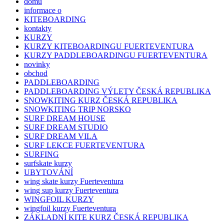
domu
informace o
KITEBOARDING
kontakty
KURZY
KURZY KITEBOARDINGU FUERTEVENTURA
KURZY PADDLEBOARDINGU FUERTEVENTURA
novinky
obchod
PADDLEBOARDING
PADDLEBOARDING VÝLETY ČESKÁ REPUBLIKA
SNOWKITING KURZ ČESKÁ REPUBLIKA
SNOWKITING TRIP NORSKO
SURF DREAM HOUSE
SURF DREAM STUDIO
SURF DREAM VILA
SURF LEKCE FUERTEVENTURA
SURFING
surfskate kurzy
UBYTOVÁNÍ
wing skate kurzy Fuerteventura
wing sup kurzy Fuerteventura
WINGFOIL KURZY
wingfoil kurzy Fuerteventura
ZÁKLADNÍ KITE KURZ ČESKÁ REPUBLIKA