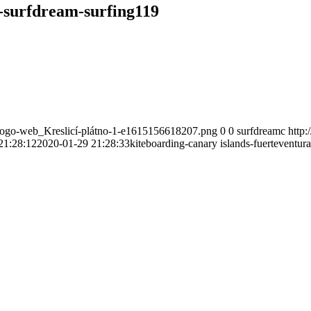
a-surfdream-surfing119
-logo-web_Kreslicí-plátno-1-e1615156618207.png
0
0
surfdreamc
http
21:28:12
2020-01-29 21:28:33
kiteboarding-canary islands-fuerteventur