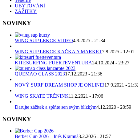
Tenerife
UBYTOVÁNÍ
ZÁŽITKY
NOVINKY
WING SUP LEKCE VIDEO
4.9.2025 - 21:34
WING SUP LEKCE KAČKA A MARKÉT
7.8.2025 - 12:01
KITESURFING FUERTEVENTURA
24.10.2024 - 23:27
QUEMAO CLASS 2023
17.12.2023 - 21:36
NOVÝ SURF DREAM SHOP JE ONLINE!
17.9.2021 - 21:3
WING SKATE TRÉNINK
11.2.2021 - 17:06
Darujte zážitek a splňte sen svým blízkým
4.12.2020 - 20:59
NOVINKY
Berber Cup 2026 – Inés Kramná
3.2.2026 - 21:57