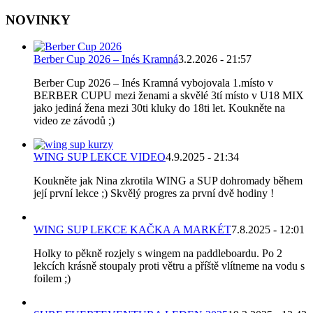
NOVINKY
Berber Cup 2026 – Inés Kramná
3.2.2026 - 21:57
Berber Cup 2026 – Inés Kramná vybojovala 1.místo v
BERBER CUPU mezi ženami a skvělé 3tí místo v U18 MIX
jako jediná žena mezi 30ti kluky do 18ti let. Koukněte na
video ze závodů ;)
WING SUP LEKCE VIDEO
4.9.2025 - 21:34
Koukněte jak Nina zkrotila WING a SUP dohromady během
její první lekce ;) Skvělý progres za první dvě hodiny !
WING SUP LEKCE KAČKA A MARKÉT
7.8.2025 - 12:01
Holky to pěkně rozjely s wingem na paddleboardu. Po 2
lekcích krásně stoupaly proti větru a příště vlítneme na vodu s
foilem ;)