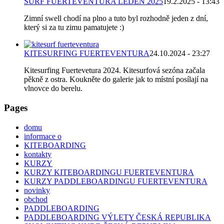
SURF FUERTEVENTURA LEDEN 2025
19.2.2025 - 13:43
Zimní swell chodí na plno a tuto byl rozhodně jeden z dní,
který si za tu zimu pamatujete :)
KITESURFING FUERTEVENTURA
24.10.2024 - 23:27
Kitesurfing Fuertevetura 2024. Kitesurfová sezóna začala
pěkně z ostra. Koukněte do galerie jak to místní posílají na
vlnovce do berelu.
Pages
domu
informace o
KITEBOARDING
kontakty
KURZY
KURZY KITEBOARDINGU FUERTEVENTURA
KURZY PADDLEBOARDINGU FUERTEVENTURA
novinky
obchod
PADDLEBOARDING
PADDLEBOARDING VÝLETY ČESKÁ REPUBLIKA