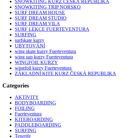
SNOWKITING KURZ ČESKÁ REPUBLIKA
SNOWKITING TRIP NORSKO
SURF DREAM HOUSE
SURF DREAM STUDIO
SURF DREAM VILA
SURF LEKCE FUERTEVENTURA
SURFING
surfskate kurzy
UBYTOVÁNÍ
wing skate kurzy Fuerteventura
wing sup kurzy Fuerteventura
WINGFOIL KURZY
wingfoil kurzy Fuerteventura
ZÁKLADNÍ KITE KURZ ČESKÁ REPUBLIKA
Categories
AKTIVITY
BODYBOARDING
FOILING
Fuerteventura
KITEBOARDING
PADDLEBOARDING
SURFING
Tenerife