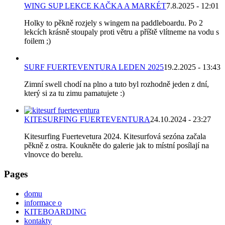
WING SUP LEKCE KAČKA A MARKÉT
7.8.2025 - 12:01
Holky to pěkně rozjely s wingem na paddleboardu. Po 2
lekcích krásně stoupaly proti větru a příště vlítneme na vodu s
foilem ;)
SURF FUERTEVENTURA LEDEN 2025
19.2.2025 - 13:43
Zimní swell chodí na plno a tuto byl rozhodně jeden z dní,
který si za tu zimu pamatujete :)
KITESURFING FUERTEVENTURA
24.10.2024 - 23:27
Kitesurfing Fuertevetura 2024. Kitesurfová sezóna začala
pěkně z ostra. Koukněte do galerie jak to místní posílají na
vlnovce do berelu.
Pages
domu
informace o
KITEBOARDING
kontakty