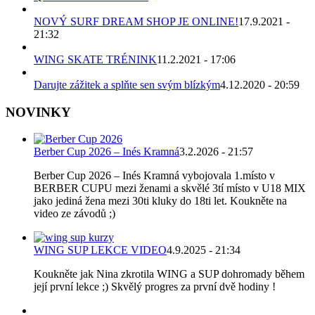
NOVÝ SURF DREAM SHOP JE ONLINE!
17.9.2021 -
21:32
WING SKATE TRÉNINK
11.2.2021 - 17:06
Darujte zážitek a splňte sen svým blízkým
4.12.2020 - 20:59
NOVINKY
Berber Cup 2026 – Inés Kramná
3.2.2026 - 21:57
Berber Cup 2026 – Inés Kramná vybojovala 1.místo v
BERBER CUPU mezi ženami a skvělé 3tí místo v U18 MIX
jako jediná žena mezi 30ti kluky do 18ti let. Koukněte na
video ze závodů ;)
WING SUP LEKCE VIDEO
4.9.2025 - 21:34
Koukněte jak Nina zkrotila WING a SUP dohromady během
její první lekce ;) Skvělý progres za první dvě hodiny !