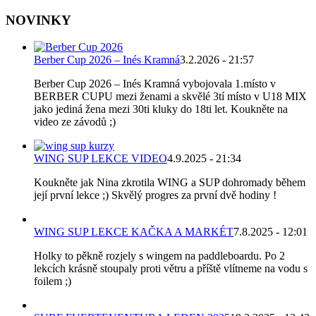
NOVINKY
Berber Cup 2026 – Inés Kramná
3.2.2026 - 21:57
Berber Cup 2026 – Inés Kramná vybojovala 1.místo v
BERBER CUPU mezi ženami a skvělé 3tí místo v U18 MIX
jako jediná žena mezi 30ti kluky do 18ti let. Koukněte na
video ze závodů ;)
WING SUP LEKCE VIDEO
4.9.2025 - 21:34
Koukněte jak Nina zkrotila WING a SUP dohromady během
její první lekce ;) Skvělý progres za první dvě hodiny !
WING SUP LEKCE KAČKA A MARKÉT
7.8.2025 - 12:01
Holky to pěkně rozjely s wingem na paddleboardu. Po 2
lekcích krásně stoupaly proti větru a příště vlítneme na vodu s
foilem ;)