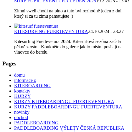
SURF FUERTEVENTURA LEDEN 2025
19.2.2025 - 13:43
Zimní swell chodí na plno a tuto byl rozhodně jeden z dní,
který si za tu zimu pamatujete :)
KITESURFING FUERTEVENTURA
24.10.2024 - 23:27
Kitesurfing Fuertevetura 2024. Kitesurfová sezóna začala
pěkně z ostra. Koukněte do galerie jak to místní posílají na
vlnovce do berelu.
Pages
domu
informace o
KITEBOARDING
kontakty
KURZY
KURZY KITEBOARDINGU FUERTEVENTURA
KURZY PADDLEBOARDINGU FUERTEVENTURA
novinky
obchod
PADDLEBOARDING
PADDLEBOARDING VÝLETY ČESKÁ REPUBLIKA