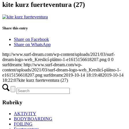
kite kurz fuerteventura (27)
Share this entry
Share on Facebook
Share on WhatsApp
http://www.surf-dream.com/wp-content/uploads/2021/03/surf-
dream-logo-web_Kreslicí-plátno-1-e1615156618207.png
0
0
surfdreamc
http://www.surf-dream.com/wp-
content/uploads/2021/03/surf-dream-logo-web_Kreslicí-plátno-1-
e1615156618207.png
surfdreamc
2019-10-14 18:19:48
2019-10-14
18:22:07
kite kurz fuerteventura (27)
Rubriky
AKTIVITY
BODYBOARDING
FOILING