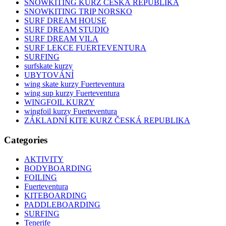
SNOWKITING KURZ ČESKÁ REPUBLIKA
SNOWKITING TRIP NORSKO
SURF DREAM HOUSE
SURF DREAM STUDIO
SURF DREAM VILA
SURF LEKCE FUERTEVENTURA
SURFING
surfskate kurzy
UBYTOVÁNÍ
wing skate kurzy Fuerteventura
wing sup kurzy Fuerteventura
WINGFOIL KURZY
wingfoil kurzy Fuerteventura
ZÁKLADNÍ KITE KURZ ČESKÁ REPUBLIKA
Categories
AKTIVITY
BODYBOARDING
FOILING
Fuerteventura
KITEBOARDING
PADDLEBOARDING
SURFING
Tenerife