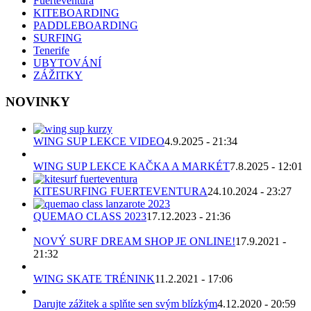
Fuerteventura
KITEBOARDING
PADDLEBOARDING
SURFING
Tenerife
UBYTOVÁNÍ
ZÁŽITKY
NOVINKY
WING SUP LEKCE VIDEO
4.9.2025 - 21:34
WING SUP LEKCE KAČKA A MARKÉT
7.8.2025 - 12:01
KITESURFING FUERTEVENTURA
24.10.2024 - 23:27
QUEMAO CLASS 2023
17.12.2023 - 21:36
NOVÝ SURF DREAM SHOP JE ONLINE!
17.9.2021 -
21:32
WING SKATE TRÉNINK
11.2.2021 - 17:06
Darujte zážitek a splňte sen svým blízkým
4.12.2020 - 20:59