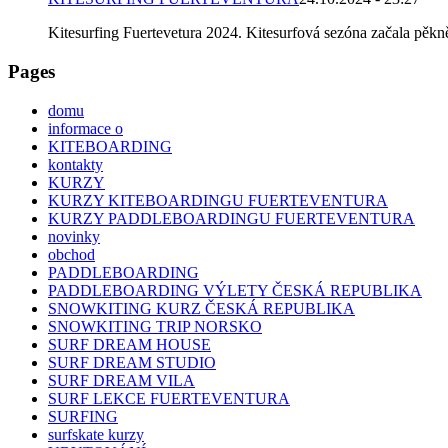
Kitesurfing Fuertevetura 2024. Kitesurfová sezóna začala pěkně 
Pages
domu
informace o
KITEBOARDING
kontakty
KURZY
KURZY KITEBOARDINGU FUERTEVENTURA
KURZY PADDLEBOARDINGU FUERTEVENTURA
novinky
obchod
PADDLEBOARDING
PADDLEBOARDING VÝLETY ČESKÁ REPUBLIKA
SNOWKITING KURZ ČESKÁ REPUBLIKA
SNOWKITING TRIP NORSKO
SURF DREAM HOUSE
SURF DREAM STUDIO
SURF DREAM VILA
SURF LEKCE FUERTEVENTURA
SURFING
surfskate kurzy