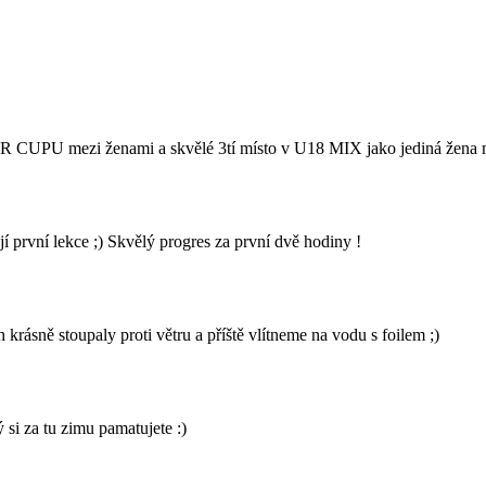
UPU mezi ženami a skvělé 3tí místo v U18 MIX jako jediná žena mezi
rvní lekce ;) Skvělý progres za první dvě hodiny !
rásně stoupaly proti větru a příště vlítneme na vodu s foilem ;)
 si za tu zimu pamatujete :)