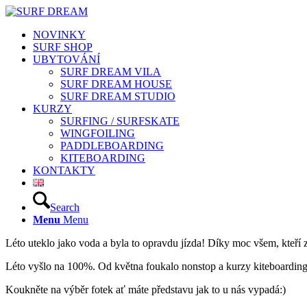
NOVINKY
SURF SHOP
UBYTOVÁNÍ
SURF DREAM VILA
SURF DREAM HOUSE
SURF DREAM STUDIO
KURZY
SURFING / SURFSKATE
WINGFOILING
PADDLEBOARDING
KITEBOARDING
KONTAKTY
Search
Menu
Menu
Léto uteklo jako voda a byla to opravdu jízda! Díky moc všem, kteří z
Léto vyšlo na 100%. Od května foukalo nonstop a kurzy kiteboardingu
Koukněte na výběr fotek ať máte představu jak to u nás vypadá:)