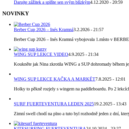
Darujte zážitek a splňte sen svým blízkým
4.12.2020 - 20:59
NOVINKY
Berber Cup 2026 – Inés Kramná
3.2.2026 - 21:57
Berber Cup 2026 – Inés Kramná vybojovala 1.místo v BERBER C
WING SUP LEKCE VIDEO
4.9.2025 - 21:34
Koukněte jak Nina zkrotila WING a SUP dohromady během její p
WING SUP LEKCE KAČKA A MARKÉT
7.8.2025 - 12:01
Holky to pěkně rozjely s wingem na paddleboardu. Po 2 lekcích k
SURF FUERTEVENTURA LEDEN 2025
19.2.2025 - 13:43
Zimní swell chodí na plno a tuto byl rozhodně jeden z dní, který
KITESURFING FUERTEVENTURA
24.10.2024 - 23:27