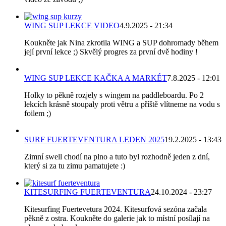
WING SUP LEKCE VIDEO
4.9.2025 - 21:34
Koukněte jak Nina zkrotila WING a SUP dohromady během
její první lekce ;) Skvělý progres za první dvě hodiny !
WING SUP LEKCE KAČKA A MARKÉT
7.8.2025 - 12:01
Holky to pěkně rozjely s wingem na paddleboardu. Po 2
lekcích krásně stoupaly proti větru a příště vlítneme na vodu s
foilem ;)
SURF FUERTEVENTURA LEDEN 2025
19.2.2025 - 13:43
Zimní swell chodí na plno a tuto byl rozhodně jeden z dní,
který si za tu zimu pamatujete :)
KITESURFING FUERTEVENTURA
24.10.2024 - 23:27
Kitesurfing Fuertevetura 2024. Kitesurfová sezóna začala
pěkně z ostra. Koukněte do galerie jak to místní posílají na