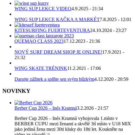
WING SUP LEKCE VIDEO
4.9.2025 - 21:34
WING SUP LEKCE KAČKA A MARKÉT
7.8.2025 - 12:01
KITESURFING FUERTEVENTURA
24.10.2024 - 23:27
QUEMAO CLASS 2023
17.12.2023 - 21:36
NOVÝ SURF DREAM SHOP JE ONLINE!
17.9.2021 -
21:32
WING SKATE TRÉNINK
11.2.2021 - 17:06
Darujte zážitek a splňte sen svým blízkým
4.12.2020 - 20:59
NOVINKY
Berber Cup 2026 – Inés Kramná
3.2.2026 - 21:57
Berber Cup 2026 – Inés Kramná vybojovala 1.místo v
BERBER CUPU mezi ženami a skvělé 3tí místo v U18 MIX
jako jediná žena mezi 30ti kluky do 18ti let. Koukněte na
video ze závodů ;)