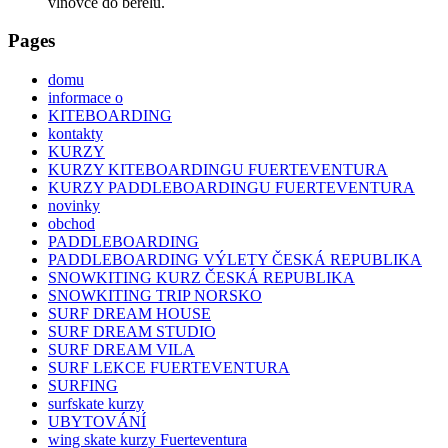
vlnovce do berelu.
Pages
domu
informace o
KITEBOARDING
kontakty
KURZY
KURZY KITEBOARDINGU FUERTEVENTURA
KURZY PADDLEBOARDINGU FUERTEVENTURA
novinky
obchod
PADDLEBOARDING
PADDLEBOARDING VÝLETY ČESKÁ REPUBLIKA
SNOWKITING KURZ ČESKÁ REPUBLIKA
SNOWKITING TRIP NORSKO
SURF DREAM HOUSE
SURF DREAM STUDIO
SURF DREAM VILA
SURF LEKCE FUERTEVENTURA
SURFING
surfskate kurzy
UBYTOVÁNÍ
wing skate kurzy Fuerteventura