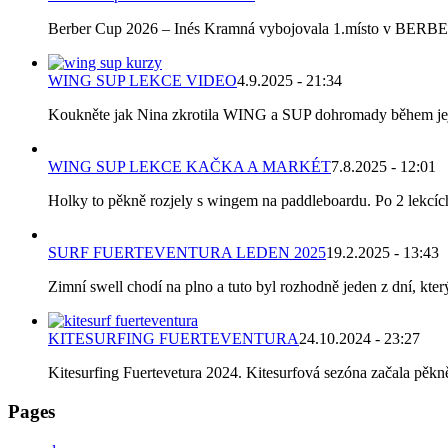
Berber Cup 2026 – Inés Kramná vybojovala 1.místo v BERBER C
WING SUP LEKCE VIDEO
4.9.2025 - 21:34
Koukněte jak Nina zkrotila WING a SUP dohromady během její p
WING SUP LEKCE KAČKA A MARKÉT
7.8.2025 - 12:01
Holky to pěkně rozjely s wingem na paddleboardu. Po 2 lekcích k
SURF FUERTEVENTURA LEDEN 2025
19.2.2025 - 13:43
Zimní swell chodí na plno a tuto byl rozhodně jeden z dní, který
KITESURFING FUERTEVENTURA
24.10.2024 - 23:27
Kitesurfing Fuertevetura 2024. Kitesurfová sezóna začala pěkně 
Pages