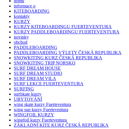
domu
informace o
KITEBOARDING
kontakty
KURZY
KURZY KITEBOARDINGU FUERTEVENTURA
KURZY PADDLEBOARDINGU FUERTEVENTURA
novinky
obchod
PADDLEBOARDING
PADDLEBOARDING VÝLETY ČESKÁ REPUBLIKA
SNOWKITING KURZ ČESKÁ REPUBLIKA
SNOWKITING TRIP NORSKO
SURF DREAM HOUSE
SURF DREAM STUDIO
SURF DREAM VILA
SURF LEKCE FUERTEVENTURA
SURFING
surfskate kurzy
UBYTOVÁNÍ
wing skate kurzy Fuerteventura
wing sup kurzy Fuerteventura
WINGFOIL KURZY
wingfoil kurzy Fuerteventura
ZÁKLADNÍ KITE KURZ ČESKÁ REPUBLIKA