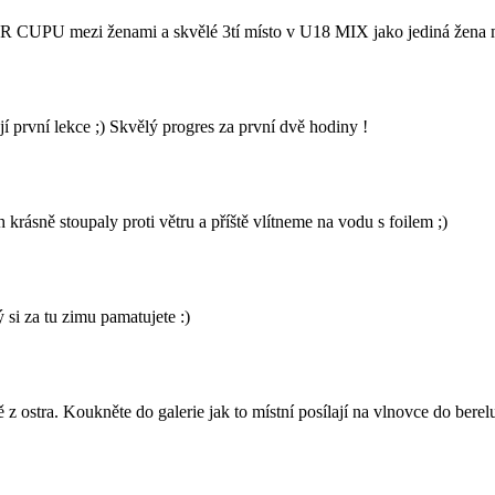
UPU mezi ženami a skvělé 3tí místo v U18 MIX jako jediná žena mezi
rvní lekce ;) Skvělý progres za první dvě hodiny !
rásně stoupaly proti větru a příště vlítneme na vodu s foilem ;)
 si za tu zimu pamatujete :)
z ostra. Koukněte do galerie jak to místní posílají na vlnovce do berel