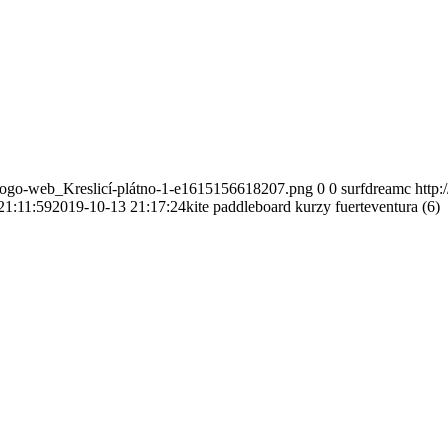
-logo-web_Kreslicí-plátno-1-e1615156618207.png
0
0
surfdreamc
http
21:11:59
2019-10-13 21:17:24
kite paddleboard kurzy fuerteventura (6)