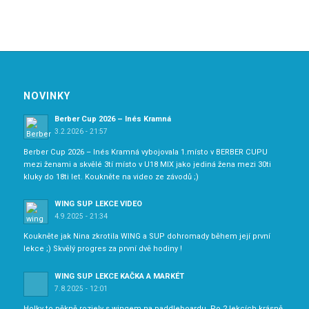
NOVINKY
Berber Cup 2026 – Inés Kramná
3.2.2026 - 21:57
Berber Cup 2026 – Inés Kramná vybojovala 1.místo v BERBER CUPU
mezi ženami a skvělé 3tí místo v U18 MIX jako jediná žena mezi 30ti
kluky do 18ti let. Koukněte na video ze závodů ;)
WING SUP LEKCE VIDEO
4.9.2025 - 21:34
Koukněte jak Nina zkrotila WING a SUP dohromady během její první
lekce ;) Skvělý progres za první dvě hodiny !
WING SUP LEKCE KAČKA A MARKÉT
7.8.2025 - 12:01
Holky to pěkně rozjely s wingem na paddleboardu. Po 2 lekcích krásně