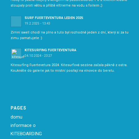
stoupaly proti větru a příště vlítneme na vodu s foilem ;)
SURF FUERTEVENTURA LEDEN 2025
19.2.2025 - 13:43
Zimní swell chodí na plno a tuto byl rozhodně jeden z dní, který si za tu
zimu pamatujete :)
KITESURFING FUERTEVENTURA
24.10.2024 - 23:27
Kitesurfing Fuertevetura 2024. Kitesurfová sezóna začala pěkně z ostra.
Koukněte do galerie jak to místní posílají na vlnovce do berelu.
PAGES
domu
informace o
KITEBOARDING