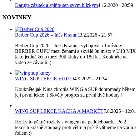
Darujte zážitek a splňte sen svým blízkým
4.12.2020 - 20:59
NOVINKY
Berber Cup 2026 – Inés Kramná
3.2.2026 - 21:57
Berber Cup 2026 – Inés Kramná vybojovala 1.místo v
BERBER CUPU mezi ženami a skvělé 3tí místo v U18 MIX
jako jediná žena mezi 30ti kluky do 18ti let. Koukněte na
video ze závodů ;)
WING SUP LEKCE VIDEO
4.9.2025 - 21:34
Koukněte jak Nina zkrotila WING a SUP dohromady během
její první lekce ;) Skvělý progres za první dvě hodiny !
WING SUP LEKCE KAČKA A MARKÉT
7.8.2025 - 12:01
Holky to pěkně rozjely s wingem na paddleboardu. Po 2
lekcích krásně stoupaly proti větru a příště vlítneme na vodu s
foilem ;)