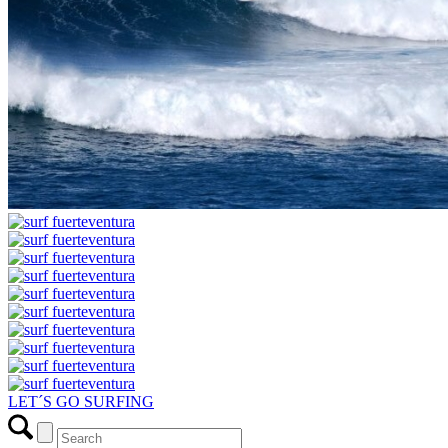
LET´S GO SURFING