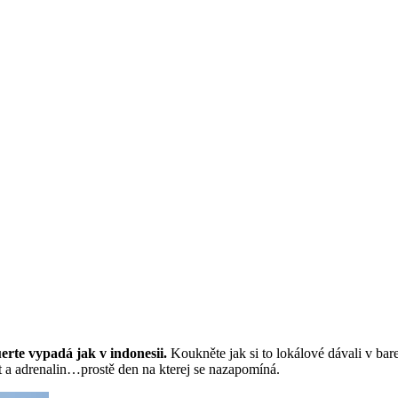
erte vypadá jak v indonesii.
Koukněte jak si to lokálové dávali v bare
t a adrenalin…prostě den na kterej se nazapomíná.