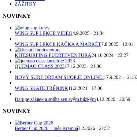
ZÁŽITKY
NOVINKY
WING SUP LEKCE VIDEO
4.9.2025 - 21:34
WING SUP LEKCE KAČKA A MARKÉT
7.8.2025 - 12:01
KITESURFING FUERTEVENTURA
24.10.2024 - 23:27
QUEMAO CLASS 2023
17.12.2023 - 21:36
NOVÝ SURF DREAM SHOP JE ONLINE!
17.9.2021 - 21:3
WING SKATE TRÉNINK
11.2.2021 - 17:06
Darujte zážitek a splňte sen svým blízkým
4.12.2020 - 20:59
NOVINKY
Berber Cup 2026 – Inés Kramná
3.2.2026 - 21:57