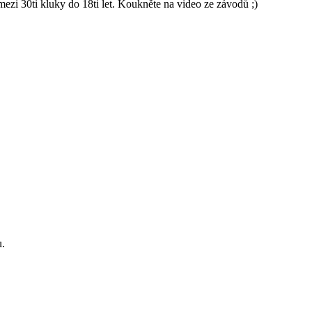
 30ti kluky do 18ti let. Koukněte na video ze závodů ;)
u.