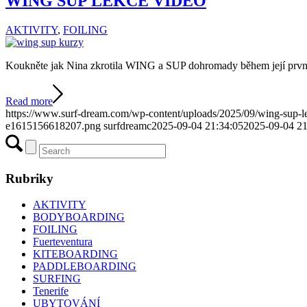
WING SUP LEKCE VIDEO
AKTIVITY
,
FOILING
Koukněte jak Nina zkrotila WING a SUP dohromady během její první l
Read more
https://www.surf-dream.com/wp-content/uploads/2025/09/wing-sup-le
e1615156618207.png
surfdreamc
2025-09-04 21:34:05
2025-09-04 21
Rubriky
AKTIVITY
BODYBOARDING
FOILING
Fuerteventura
KITEBOARDING
PADDLEBOARDING
SURFING
Tenerife
UBYTOVÁNÍ