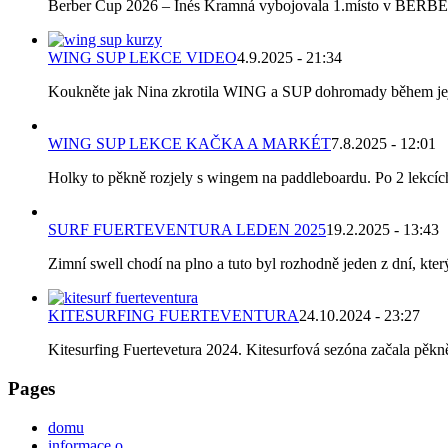
Berber Cup 2026 – Inés Kramná vybojovala 1.místo v BERBER C
WING SUP LEKCE VIDEO
4.9.2025 - 21:34
Koukněte jak Nina zkrotila WING a SUP dohromady během její p
WING SUP LEKCE KAČKA A MARKÉT
7.8.2025 - 12:01
Holky to pěkně rozjely s wingem na paddleboardu. Po 2 lekcích k
SURF FUERTEVENTURA LEDEN 2025
19.2.2025 - 13:43
Zimní swell chodí na plno a tuto byl rozhodně jeden z dní, který
KITESURFING FUERTEVENTURA
24.10.2024 - 23:27
Kitesurfing Fuertevetura 2024. Kitesurfová sezóna začala pěkně 
Pages
domu
informace o