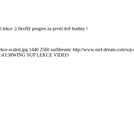
ekce ;) Skvělý progres za první dvě hodiny !
kce-scaled.jpg
1440
2560
surfdreamc
http://www.surf-dream.com/wp-c
:43:38
WING SUP LEKCE VIDEO