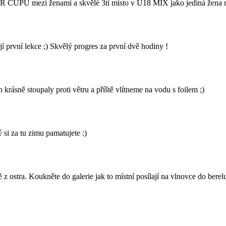
UPU mezi ženami a skvělé 3tí místo v U18 MIX jako jediná žena mezi
rvní lekce ;) Skvělý progres za první dvě hodiny !
rásně stoupaly proti větru a příště vlítneme na vodu s foilem ;)
 si za tu zimu pamatujete :)
z ostra. Koukněte do galerie jak to místní posílají na vlnovce do berel