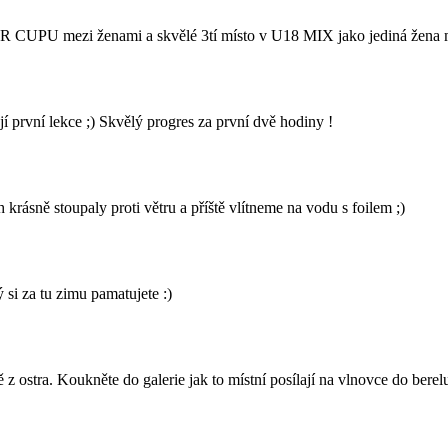
UPU mezi ženami a skvělé 3tí místo v U18 MIX jako jediná žena mezi
rvní lekce ;) Skvělý progres za první dvě hodiny !
rásně stoupaly proti větru a příště vlítneme na vodu s foilem ;)
 si za tu zimu pamatujete :)
z ostra. Koukněte do galerie jak to místní posílají na vlnovce do berel