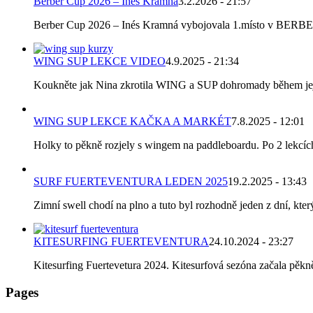
Berber Cup 2026 – Inés Kramná
3.2.2026 - 21:57
Berber Cup 2026 – Inés Kramná vybojovala 1.místo v BERBER C
WING SUP LEKCE VIDEO
4.9.2025 - 21:34
Koukněte jak Nina zkrotila WING a SUP dohromady během její p
WING SUP LEKCE KAČKA A MARKÉT
7.8.2025 - 12:01
Holky to pěkně rozjely s wingem na paddleboardu. Po 2 lekcích k
SURF FUERTEVENTURA LEDEN 2025
19.2.2025 - 13:43
Zimní swell chodí na plno a tuto byl rozhodně jeden z dní, který
KITESURFING FUERTEVENTURA
24.10.2024 - 23:27
Kitesurfing Fuertevetura 2024. Kitesurfová sezóna začala pěkně 
Pages