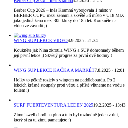
Berber Cup 2026 – Inés Kramná
3.2.2026 - 21:57
Berber Cup 2026 – Inés Kramná vybojovala 1.místo v
BERBER CUPU mezi ženami a skvělé 3tí místo v U18 MIX
jako jediná žena mezi 30ti kluky do 18ti let. Koukněte na
video ze závodů ;)
WING SUP LEKCE VIDEO
4.9.2025 - 21:34
Koukněte jak Nina zkrotila WING a SUP dohromady během
její první lekce ;) Skvělý progres za první dvě hodiny !
WING SUP LEKCE KAČKA A MARKÉT
7.8.2025 - 12:01
Holky to pěkně rozjely s wingem na paddleboardu. Po 2
lekcích krásně stoupaly proti větru a příště vlítneme na vodu s
foilem ;)
SURF FUERTEVENTURA LEDEN 2025
19.2.2025 - 13:43
Zimní swell chodí na plno a tuto byl rozhodně jeden z dní,
který si za tu zimu pamatujete :)