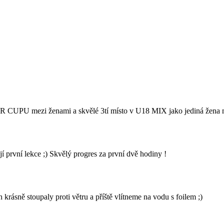
UPU mezi ženami a skvělé 3tí místo v U18 MIX jako jediná žena mezi
rvní lekce ;) Skvělý progres za první dvě hodiny !
rásně stoupaly proti větru a příště vlítneme na vodu s foilem ;)