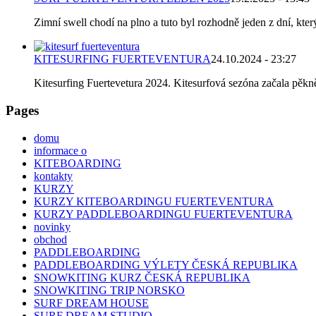
Zimní swell chodí na plno a tuto byl rozhodně jeden z dní, který
KITESURFING FUERTEVENTURA
24.10.2024 - 23:27
Kitesurfing Fuertevetura 2024. Kitesurfová sezóna začala pěkně 
Pages
domu
informace o
KITEBOARDING
kontakty
KURZY
KURZY KITEBOARDINGU FUERTEVENTURA
KURZY PADDLEBOARDINGU FUERTEVENTURA
novinky
obchod
PADDLEBOARDING
PADDLEBOARDING VÝLETY ČESKÁ REPUBLIKA
SNOWKITING KURZ ČESKÁ REPUBLIKA
SNOWKITING TRIP NORSKO
SURF DREAM HOUSE
SURF DREAM STUDIO