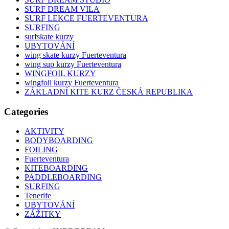
SURF DREAM VILA
SURF LEKCE FUERTEVENTURA
SURFING
surfskate kurzy
UBYTOVÁNÍ
wing skate kurzy Fuerteventura
wing sup kurzy Fuerteventura
WINGFOIL KURZY
wingfoil kurzy Fuerteventura
ZÁKLADNÍ KITE KURZ ČESKÁ REPUBLIKA
Categories
AKTIVITY
BODYBOARDING
FOILING
Fuerteventura
KITEBOARDING
PADDLEBOARDING
SURFING
Tenerife
UBYTOVÁNÍ
ZÁŽITKY