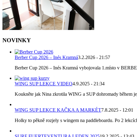
NOVINKY
Berber Cup 2026 – Inés Kramná
3.2.2026 - 21:57
Berber Cup 2026 – Inés Kramná vybojovala 1.místo v BERBER C
WING SUP LEKCE VIDEO
4.9.2025 - 21:34
Koukněte jak Nina zkrotila WING a SUP dohromady během její p
WING SUP LEKCE KAČKA A MARKÉT
7.8.2025 - 12:01
Holky to pěkně rozjely s wingem na paddleboardu. Po 2 lekcích k
SURF FUERTEVENTURA LEDEN 2025
19.2.2025 - 13:43