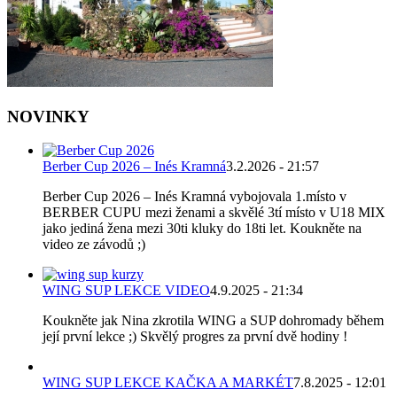
NOVINKY
Berber Cup 2026 – Inés Kramná
3.2.2026 - 21:57
Berber Cup 2026 – Inés Kramná vybojovala 1.místo v
BERBER CUPU mezi ženami a skvělé 3tí místo v U18 MIX
jako jediná žena mezi 30ti kluky do 18ti let. Koukněte na
video ze závodů ;)
WING SUP LEKCE VIDEO
4.9.2025 - 21:34
Koukněte jak Nina zkrotila WING a SUP dohromady během
její první lekce ;) Skvělý progres za první dvě hodiny !
WING SUP LEKCE KAČKA A MARKÉT
7.8.2025 - 12:01