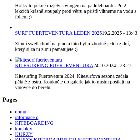
Holky to pěkně rozjely s wingem na paddleboardu. Po 2
lekcích krásně stoupaly proti větru a příště vlítneme na vodu s
foilem ;)
SURF FUERTEVENTURA LEDEN 2025
19.2.2025 - 13:43
Zimní swell chodí na plno a tuto byl rozhodně jeden z dní,
který si za tu zimu pamatujete :)
KITESURFING FUERTEVENTURA
24.10.2024 - 23:27
Kitesurfing Fuertevetura 2024. Kitesurfová sezóna začala
pěkně z ostra. Koukněte do galerie jak to místní posílají na
vlnovce do berelu.
Pages
domu
informace o
KITEBOARDING
kontakty
KURZY
KURZY KITEBOARDINGU FUERTEVENTURA