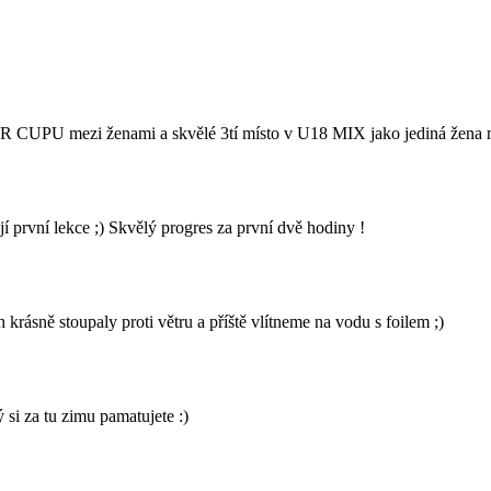
UPU mezi ženami a skvělé 3tí místo v U18 MIX jako jediná žena mezi
rvní lekce ;) Skvělý progres za první dvě hodiny !
rásně stoupaly proti větru a příště vlítneme na vodu s foilem ;)
 si za tu zimu pamatujete :)