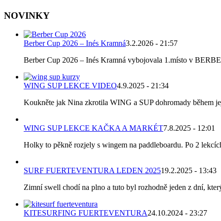
NOVINKY
Berber Cup 2026 – Inés Kramná
3.2.2026 - 21:57
Berber Cup 2026 – Inés Kramná vybojovala 1.místo v BERBER C
WING SUP LEKCE VIDEO
4.9.2025 - 21:34
Koukněte jak Nina zkrotila WING a SUP dohromady během její p
WING SUP LEKCE KAČKA A MARKÉT
7.8.2025 - 12:01
Holky to pěkně rozjely s wingem na paddleboardu. Po 2 lekcích k
SURF FUERTEVENTURA LEDEN 2025
19.2.2025 - 13:43
Zimní swell chodí na plno a tuto byl rozhodně jeden z dní, který
KITESURFING FUERTEVENTURA
24.10.2024 - 23:27