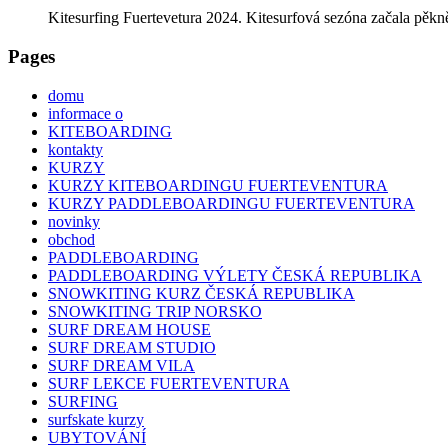
Kitesurfing Fuertevetura 2024. Kitesurfová sezóna začala pěkně 
Pages
domu
informace o
KITEBOARDING
kontakty
KURZY
KURZY KITEBOARDINGU FUERTEVENTURA
KURZY PADDLEBOARDINGU FUERTEVENTURA
novinky
obchod
PADDLEBOARDING
PADDLEBOARDING VÝLETY ČESKÁ REPUBLIKA
SNOWKITING KURZ ČESKÁ REPUBLIKA
SNOWKITING TRIP NORSKO
SURF DREAM HOUSE
SURF DREAM STUDIO
SURF DREAM VILA
SURF LEKCE FUERTEVENTURA
SURFING
surfskate kurzy
UBYTOVÁNÍ