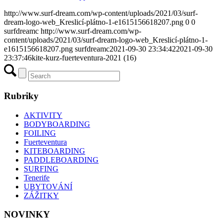
http://www.surf-dream.com/wp-content/uploads/2021/03/surf-
dream-logo-web_Kreslicí-plátno-1-e1615156618207.png
0
0
surfdreamc
http://www.surf-dream.com/wp-
content/uploads/2021/03/surf-dream-logo-web_Kreslicí-plátno-1-
e1615156618207.png
surfdreamc
2021-09-30 23:34:42
2021-09-30
23:37:46
kite-kurz-fuerteventura-2021 (16)
Rubriky
AKTIVITY
BODYBOARDING
FOILING
Fuerteventura
KITEBOARDING
PADDLEBOARDING
SURFING
Tenerife
UBYTOVÁNÍ
ZÁŽITKY
NOVINKY