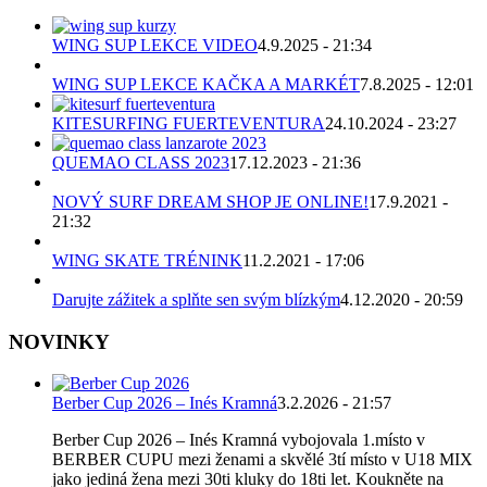
WING SUP LEKCE VIDEO
4.9.2025 - 21:34
WING SUP LEKCE KAČKA A MARKÉT
7.8.2025 - 12:01
KITESURFING FUERTEVENTURA
24.10.2024 - 23:27
QUEMAO CLASS 2023
17.12.2023 - 21:36
NOVÝ SURF DREAM SHOP JE ONLINE!
17.9.2021 -
21:32
WING SKATE TRÉNINK
11.2.2021 - 17:06
Darujte zážitek a splňte sen svým blízkým
4.12.2020 - 20:59
NOVINKY
Berber Cup 2026 – Inés Kramná
3.2.2026 - 21:57
Berber Cup 2026 – Inés Kramná vybojovala 1.místo v
BERBER CUPU mezi ženami a skvělé 3tí místo v U18 MIX
jako jediná žena mezi 30ti kluky do 18ti let. Koukněte na