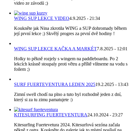
video ze závodů ;)
WING SUP LEKCE VIDEO
4.9.2025 - 21:34
Koukněte jak Nina zkrotila WING a SUP dohromady během
její první lekce ;) Skvělý progres za první dvě hodiny !
WING SUP LEKCE KAČKA A MARKÉT
7.8.2025 - 12:01
Holky to pěkně rozjely s wingem na paddleboardu. Po 2
lekcích krásně stoupaly proti větru a příště vlítneme na vodu s
foilem ;)
SURF FUERTEVENTURA LEDEN 2025
19.2.2025 - 13:43
Zimní swell chodí na plno a tuto byl rozhodně jeden z dní,
který si za tu zimu pamatujete :)
KITESURFING FUERTEVENTURA
24.10.2024 - 23:27
Kitesurfing Fuertevetura 2024. Kitesurfová sezóna začala
pěkně z ostra. Koukněte do galerie jak to místní posílají na