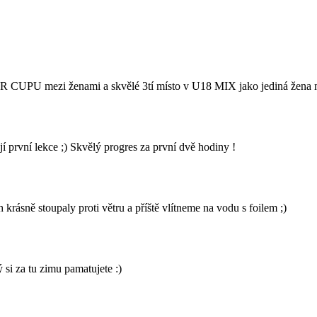
UPU mezi ženami a skvělé 3tí místo v U18 MIX jako jediná žena mezi
rvní lekce ;) Skvělý progres za první dvě hodiny !
rásně stoupaly proti větru a příště vlítneme na vodu s foilem ;)
 si za tu zimu pamatujete :)