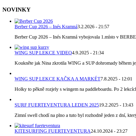
NOVINKY
Berber Cup 2026 – Inés Kramná
3.2.2026 - 21:57
Berber Cup 2026 – Inés Kramná vybojovala 1.místo v BERBER C
WING SUP LEKCE VIDEO
4.9.2025 - 21:34
Koukněte jak Nina zkrotila WING a SUP dohromady během její p
WING SUP LEKCE KAČKA A MARKÉT
7.8.2025 - 12:01
Holky to pěkně rozjely s wingem na paddleboardu. Po 2 lekcích k
SURF FUERTEVENTURA LEDEN 2025
19.2.2025 - 13:43
Zimní swell chodí na plno a tuto byl rozhodně jeden z dní, který
KITESURFING FUERTEVENTURA
24.10.2024 - 23:27