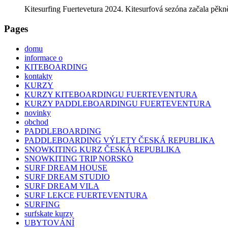
Kitesurfing Fuertevetura 2024. Kitesurfová sezóna začala pěkně 
Pages
domu
informace o
KITEBOARDING
kontakty
KURZY
KURZY KITEBOARDINGU FUERTEVENTURA
KURZY PADDLEBOARDINGU FUERTEVENTURA
novinky
obchod
PADDLEBOARDING
PADDLEBOARDING VÝLETY ČESKÁ REPUBLIKA
SNOWKITING KURZ ČESKÁ REPUBLIKA
SNOWKITING TRIP NORSKO
SURF DREAM HOUSE
SURF DREAM STUDIO
SURF DREAM VILA
SURF LEKCE FUERTEVENTURA
SURFING
surfskate kurzy
UBYTOVÁNÍ