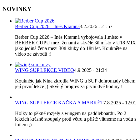
NOVINKY
Berber Cup 2026 – Inés Kramná
3.2.2026 - 21:57
Berber Cup 2026 – Inés Kramná vybojovala 1.místo v
BERBER CUPU mezi ženami a skvělé 3tí místo v U18 MIX
jako jediná žena mezi 30ti kluky do 18ti let. Koukněte na
video ze závodů ;)
WING SUP LEKCE VIDEO
4.9.2025 - 21:34
Koukněte jak Nina zkrotila WING a SUP dohromady během
její první lekce ;) Skvělý progres za první dvě hodiny !
WING SUP LEKCE KAČKA A MARKÉT
7.8.2025 - 12:01
Holky to pěkně rozjely s wingem na paddleboardu. Po 2
lekcích krásně stoupaly proti větru a příště vlítneme na vodu s
foilem ;)