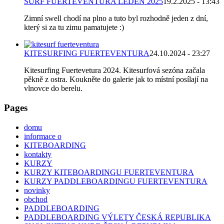
SURF FUERTEVENTURA LEDEN 2025
19.2.2025 - 13:43
Zimní swell chodí na plno a tuto byl rozhodně jeden z dní,
který si za tu zimu pamatujete :)
KITESURFING FUERTEVENTURA
24.10.2024 - 23:27
Kitesurfing Fuertevetura 2024. Kitesurfová sezóna začala
pěkně z ostra. Koukněte do galerie jak to místní posílají na
vlnovce do berelu.
Pages
domu
informace o
KITEBOARDING
kontakty
KURZY
KURZY KITEBOARDINGU FUERTEVENTURA
KURZY PADDLEBOARDINGU FUERTEVENTURA
novinky
obchod
PADDLEBOARDING
PADDLEBOARDING VÝLETY ČESKÁ REPUBLIKA