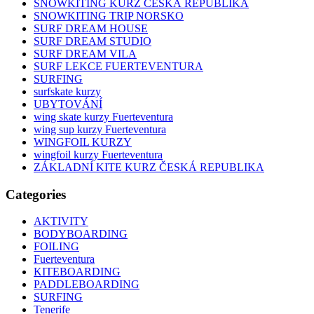
SNOWKITING KURZ ČESKÁ REPUBLIKA
SNOWKITING TRIP NORSKO
SURF DREAM HOUSE
SURF DREAM STUDIO
SURF DREAM VILA
SURF LEKCE FUERTEVENTURA
SURFING
surfskate kurzy
UBYTOVÁNÍ
wing skate kurzy Fuerteventura
wing sup kurzy Fuerteventura
WINGFOIL KURZY
wingfoil kurzy Fuerteventura
ZÁKLADNÍ KITE KURZ ČESKÁ REPUBLIKA
Categories
AKTIVITY
BODYBOARDING
FOILING
Fuerteventura
KITEBOARDING
PADDLEBOARDING
SURFING
Tenerife