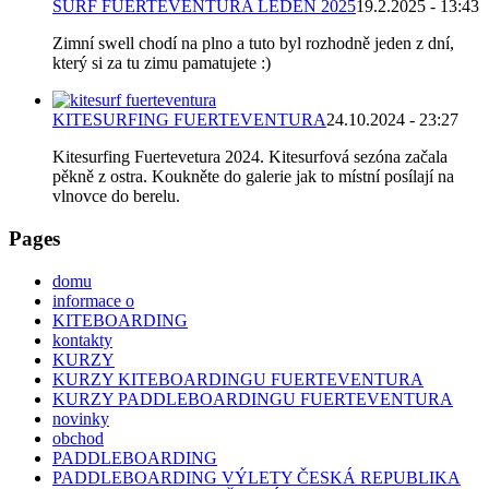
SURF FUERTEVENTURA LEDEN 2025
19.2.2025 - 13:43
Zimní swell chodí na plno a tuto byl rozhodně jeden z dní,
který si za tu zimu pamatujete :)
KITESURFING FUERTEVENTURA
24.10.2024 - 23:27
Kitesurfing Fuertevetura 2024. Kitesurfová sezóna začala
pěkně z ostra. Koukněte do galerie jak to místní posílají na
vlnovce do berelu.
Pages
domu
informace o
KITEBOARDING
kontakty
KURZY
KURZY KITEBOARDINGU FUERTEVENTURA
KURZY PADDLEBOARDINGU FUERTEVENTURA
novinky
obchod
PADDLEBOARDING
PADDLEBOARDING VÝLETY ČESKÁ REPUBLIKA