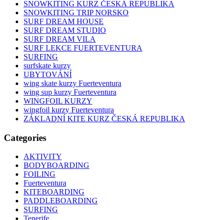
SNOWKITING KURZ ČESKÁ REPUBLIKA
SNOWKITING TRIP NORSKO
SURF DREAM HOUSE
SURF DREAM STUDIO
SURF DREAM VILA
SURF LEKCE FUERTEVENTURA
SURFING
surfskate kurzy
UBYTOVÁNÍ
wing skate kurzy Fuerteventura
wing sup kurzy Fuerteventura
WINGFOIL KURZY
wingfoil kurzy Fuerteventura
ZÁKLADNÍ KITE KURZ ČESKÁ REPUBLIKA
Categories
AKTIVITY
BODYBOARDING
FOILING
Fuerteventura
KITEBOARDING
PADDLEBOARDING
SURFING
Tenerife