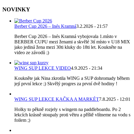
NOVINKY
Berber Cup 2026 – Inés Kramná
3.2.2026 - 21:57
Berber Cup 2026 – Inés Kramná vybojovala 1.místo v
BERBER CUPU mezi ženami a skvělé 3tí místo v U18 MIX
jako jediná žena mezi 30ti kluky do 18ti let. Koukněte na
video ze závodů ;)
WING SUP LEKCE VIDEO
4.9.2025 - 21:34
Koukněte jak Nina zkrotila WING a SUP dohromady během
její první lekce ;) Skvělý progres za první dvě hodiny !
WING SUP LEKCE KAČKA A MARKÉT
7.8.2025 - 12:01
Holky to pěkně rozjely s wingem na paddleboardu. Po 2
lekcích krásně stoupaly proti větru a příště vlítneme na vodu s
foilem ;)