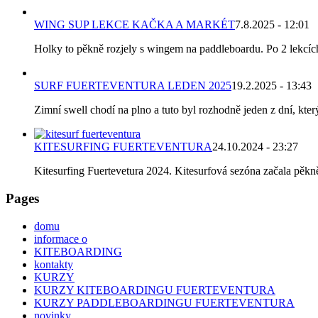
WING SUP LEKCE KAČKA A MARKÉT
7.8.2025 - 12:01
Holky to pěkně rozjely s wingem na paddleboardu. Po 2 lekcích k
SURF FUERTEVENTURA LEDEN 2025
19.2.2025 - 13:43
Zimní swell chodí na plno a tuto byl rozhodně jeden z dní, který
KITESURFING FUERTEVENTURA
24.10.2024 - 23:27
Kitesurfing Fuertevetura 2024. Kitesurfová sezóna začala pěkně 
Pages
domu
informace o
KITEBOARDING
kontakty
KURZY
KURZY KITEBOARDINGU FUERTEVENTURA
KURZY PADDLEBOARDINGU FUERTEVENTURA
novinky