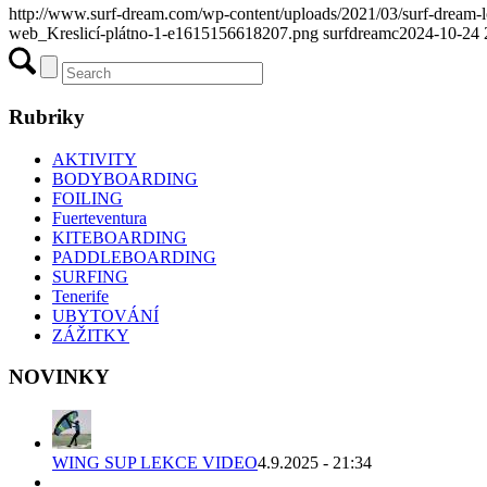
http://www.surf-dream.com/wp-content/uploads/2021/03/surf-dream
web_Kreslicí-plátno-1-e1615156618207.png
surfdreamc
2024-10-24 
Rubriky
AKTIVITY
BODYBOARDING
FOILING
Fuerteventura
KITEBOARDING
PADDLEBOARDING
SURFING
Tenerife
UBYTOVÁNÍ
ZÁŽITKY
NOVINKY
WING SUP LEKCE VIDEO
4.9.2025 - 21:34