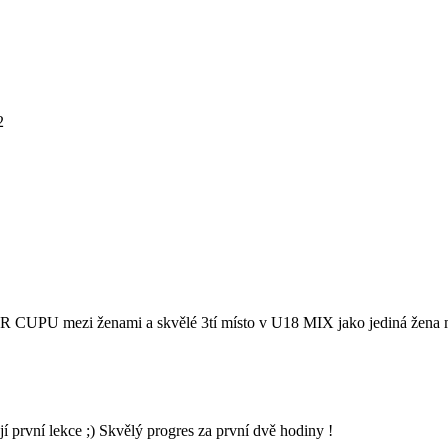
2
UPU mezi ženami a skvělé 3tí místo v U18 MIX jako jediná žena mezi
rvní lekce ;) Skvělý progres za první dvě hodiny !