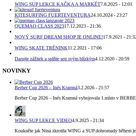
WING SUP LEKCE KAČKA A MARKÉT
7.8.2025 - 12:01
KITESURFING FUERTEVENTURA
24.10.2024 - 23:27
QUEMAO CLASS 2023
17.12.2023 - 21:36
NOVÝ SURF DREAM SHOP JE ONLINE!
17.9.2021 - 21:3
WING SKATE TRÉNINK
11.2.2021 - 17:06
Darujte zážitek a splňte sen svým blízkým
4.12.2020 - 20:59
NOVINKY
Berber Cup 2026 – Inés Kramná
3.2.2026 - 21:57
Berber Cup 2026 – Inés Kramná vybojovala 1.místo v BERBER C
WING SUP LEKCE VIDEO
4.9.2025 - 21:34
Koukněte jak Nina zkrotila WING a SUP dohromady během její p