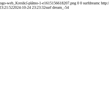
-logo-web_Kreslicí-plátno-1-e1615156618207.png
0
0
surfdreamc
http
23:21:52
2024-10-24 23:23:32
surf dream_-54