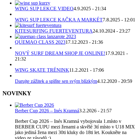
WING SUP LEKCE VIDEO
4.9.2025 - 21:34
WING SUP LEKCE KAČKA A MARKÉT
7.8.2025 - 12:01
KITESURFING FUERTEVENTURA
24.10.2024 - 23:27
QUEMAO CLASS 2023
17.12.2023 - 21:36
NOVÝ SURF DREAM SHOP JE ONLINE!
17.9.2021 -
21:32
WING SKATE TRÉNINK
11.2.2021 - 17:06
Darujte zážitek a splňte sen svým blízkým
4.12.2020 - 20:59
NOVINKY
Berber Cup 2026 – Inés Kramná
3.2.2026 - 21:57
Berber Cup 2026 – Inés Kramná vybojovala 1.místo v
BERBER CUPU mezi ženami a skvělé 3tí místo v U18 MIX
jako jediná žena mezi 30ti kluky do 18ti let. Koukněte na
video ze závodů ;)