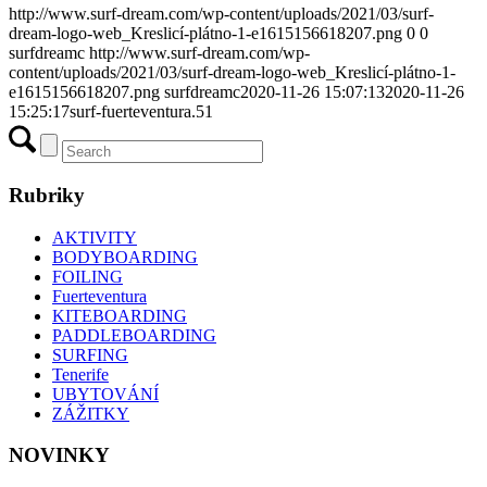
http://www.surf-dream.com/wp-content/uploads/2021/03/surf-
dream-logo-web_Kreslicí-plátno-1-e1615156618207.png
0
0
surfdreamc
http://www.surf-dream.com/wp-
content/uploads/2021/03/surf-dream-logo-web_Kreslicí-plátno-1-
e1615156618207.png
surfdreamc
2020-11-26 15:07:13
2020-11-26
15:25:17
surf-fuerteventura.51
Rubriky
AKTIVITY
BODYBOARDING
FOILING
Fuerteventura
KITEBOARDING
PADDLEBOARDING
SURFING
Tenerife
UBYTOVÁNÍ
ZÁŽITKY
NOVINKY