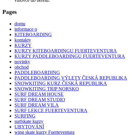
vlnovce do berelu.
Pages
domu
informace o
KITEBOARDING
kontakty
KURZY
KURZY KITEBOARDINGU FUERTEVENTURA
KURZY PADDLEBOARDINGU FUERTEVENTURA
novinky
obchod
PADDLEBOARDING
PADDLEBOARDING VÝLETY ČESKÁ REPUBLIKA
SNOWKITING KURZ ČESKÁ REPUBLIKA
SNOWKITING TRIP NORSKO
SURF DREAM HOUSE
SURF DREAM STUDIO
SURF DREAM VILA
SURF LEKCE FUERTEVENTURA
SURFING
surfskate kurzy
UBYTOVÁNÍ
wing skate kurzy Fuerteventura