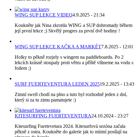
WING SUP LEKCE VIDEO
4.9.2025 - 21:34
Koukněte jak Nina zkrotila WING a SUP dohromady během
její první lekce ;) Skvělý progres za první dvě hodiny !
WING SUP LEKCE KAČKA A MARKÉT
7.8.2025 - 12:01
Holky to pěkně rozjely s wingem na paddleboardu. Po 2
lekcích krásně stoupaly proti větru a příště vlítneme na vodu s
foilem ;)
SURF FUERTEVENTURA LEDEN 2025
19.2.2025 - 13:43
Zimní swell chodí na plno a tuto byl rozhodně jeden z dní,
který si za tu zimu pamatujete :)
KITESURFING FUERTEVENTURA
24.10.2024 - 23:27
Kitesurfing Fuertevetura 2024. Kitesurfová sezóna začala
pěkně z ostra. Koukněte do galerie jak to místní posílají na